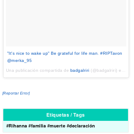
"It's nice to wake up" Be grateful for life man. #RIPTavon
@merka_95
Una publicación compartida de
badgalriri
(@badgalriri) el
Dic 
[Reportar Error]
Etiquetas / Tags
#
Rihanna
#
familia
#
muerte
#
declaración