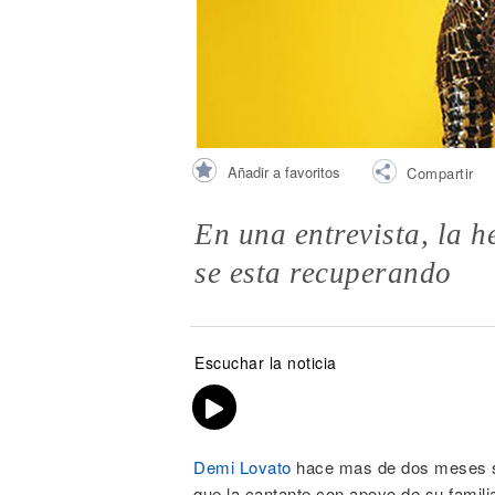
Noticias
Añadir a favoritos
Compartir
En una entrevista, la
se esta recuperando
Escuchar la noticia
Demi Lovato
hace mas de dos meses suf
que la cantante con apoyo de su familia