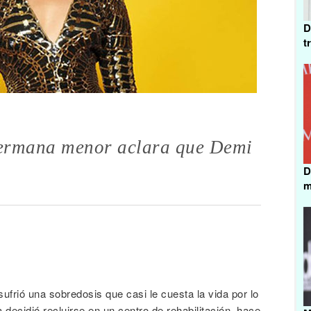
D
t
 hermana menor aclara que Demi
D
m
rió una sobredosis que casi le cuesta la vida por lo
 decidió recluirse en un centro de rehabilitación, hace