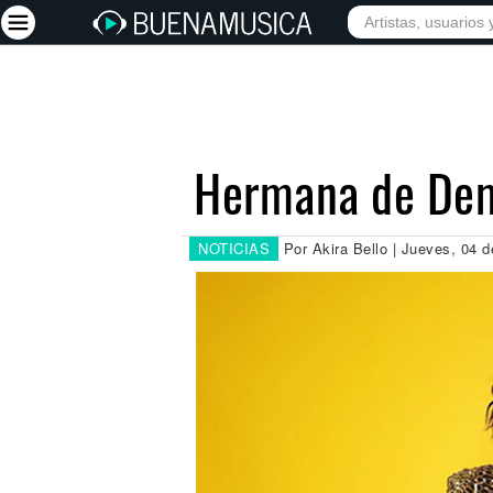
INICIO
ARTISTAS
Iniciar sesión
Registrarse
Hermana de Demi
Inicio
Artistas
NOTICIAS
Por Akira Bello | Jueves, 04 
Red Social
Música
Vídeos
Discografías
Letras
Conciertos