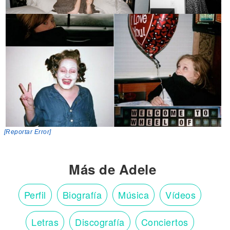
[Reportar Error]
Más de Adele
Perfil
Biografía
Música
Vídeos
Letras
Discografía
Conciertos