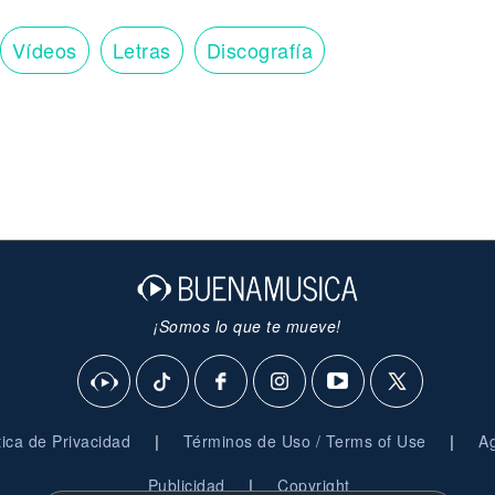
Vídeos
Letras
Discografía
¡Somos lo que te mueve!
|
|
ítica de Privacidad
Términos de Uso / Terms of Use
Ag
|
Publicidad
Copyright