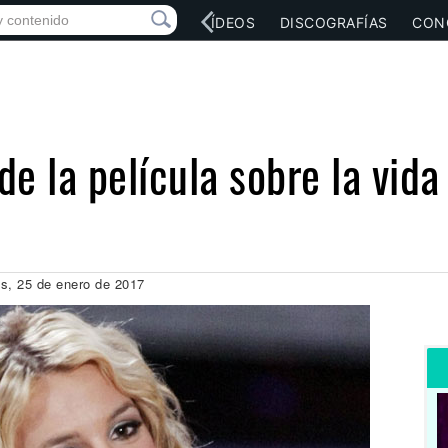
RED SOCIAL
MÚSICA
VÍDEOS
DISCOGRAFÍAS
CON
de la película sobre la vida
es, 25 de enero de 2017