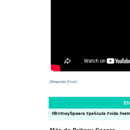
[Reportar Error]
Et
#
BritneySpears
#
película
#
vida
#
est
Más de Britney Spears