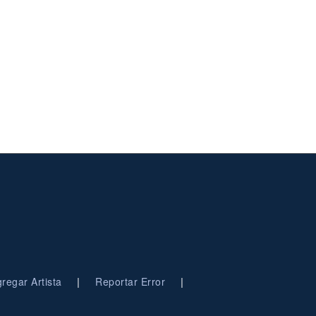
|
|
regar Artista
Reportar Error