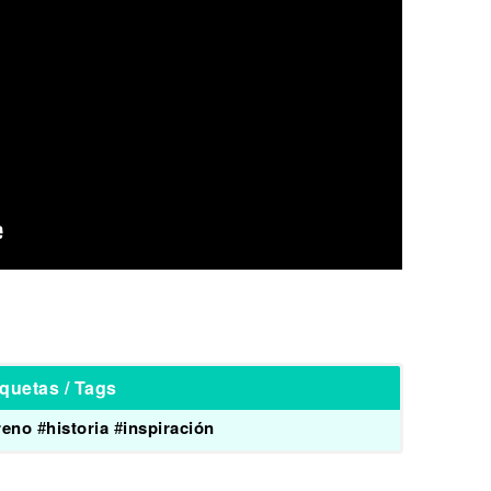
iquetas / Tags
reno
#
historia
#
inspiración