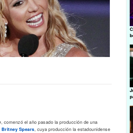
C
b
J
p
e
, comenzó el año pasado la producción de una
a
Britney Spears
, cuya producción la estadounidense