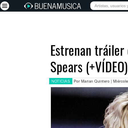
INICIO
ARTISTAS
Iniciar sesión
Registrarse
Estrenan tráiler 
Inicio
Spears (+VÍDEO)
Artistas
Red Social
Música
NOTICIAS
Por Marian Quintero | Miércol
Vídeos
Discografías
Letras
Conciertos