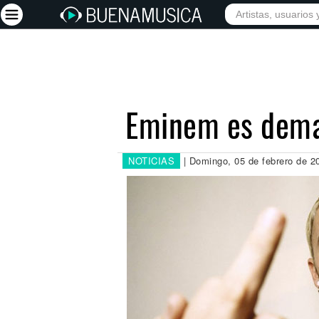
INICIO
ARTISTAS
Iniciar sesión
Registrarse
Eminem es dema
Inicio
Artistas
NOTICIAS
| Domingo, 05 de febrero de 2
Red Social
Música
Vídeos
Discografías
Letras
Conciertos