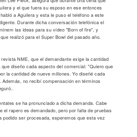
hen Lee Pieck, asegura que durante una cena que
uilera y el que fuera su esposo en ese entonces
abló a Aguilera y esta le puso el teléfono a este
igente. Durante dicha conversación telefónica el
nem las ideas para su vídeo "Born of fire", y
 que realizó para el Super Bowl del pasado año.
a revista NME, que el demandante exige la cantidad
a que diseño cada aspecto del comercial: "Quiero que
or la cantidad de nueve millones. Yo diseñé cada
o. Además, no recibí compensación en términos
eguró..
entates se ha pronunciado a dicha demanda. Cabe
e el rapero es demandado, pero por falta de pruebas
a podido ser procesada, esperemos que esta vez