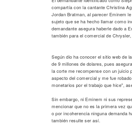
El demandante identificado como Step
compartía con la cantante Christina Ag
Jordan Bratman, al parecer Eminem le h
sujeto que se ha hecho llamar como ind
demandante asegura haberle dado a Emi
también para el comercial de Chrysler,
Según dio ha conocer el sitio web de l
de 9 millones de dolares, pues asegur
la corte me recompense con un juicio p
aspecto del comercial y me fue robad
monetarios por el trabajo que hice", as
Sin embargo, ni Eminem ni sus repres
mencionar que no es la primera vez qu
o por incoherencia ninguna demanda h
también resulte ser así.