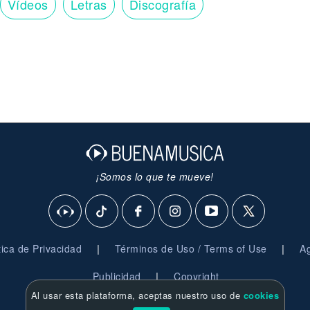
Vídeos
Letras
Discografía
¡Somos lo que te mueve!
|
|
ítica de Privacidad
Términos de Uso / Terms of Use
Ag
|
Publicidad
Copyright
Al usar esta plataforma, aceptas nuestro uso de
cookies
© 2026 BuenaMusica.com - Derechos Reservados