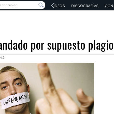
RED SOCIAL
MÚSICA
VÍDEOS
DISCOGRAFÍAS
CON
ndado por supuesto plagio
012