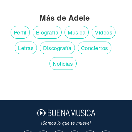
Más de Adele
Perfil
Biografía
Música
Vídeos
Letras
Discografía
Conciertos
Noticias
¡Somos lo que te mueve!