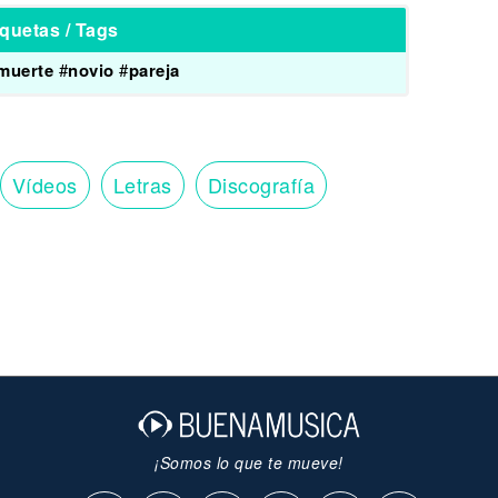
iquetas / Tags
muerte
#
novio
#
pareja
Vídeos
Letras
Discografía
¡Somos lo que te mueve!