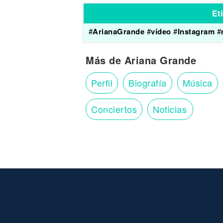
Et
#
ArianaGrande
#
vídeo
#
Instagram
#
Más de Ariana Grande
Perfil
Biografía
Música
Conciertos
Noticias