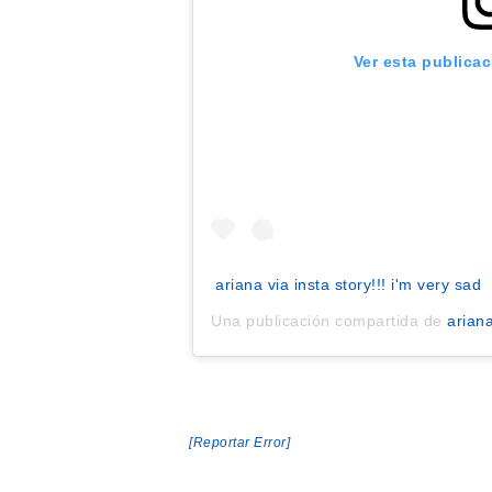
Ver esta publica
ariana via insta story!!! i'm very sad
Una publicación compartida de
arian
[Reportar Error]