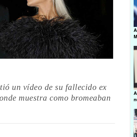
A
M
ó un vídeo de su fallecido ex
A
 donde muestra como bromeaban
n