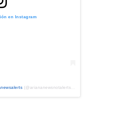
ción en Instagram
anewsalerts
(@ariananewsnotalerts) el
22 Oct, 2018 a las 7:13 P