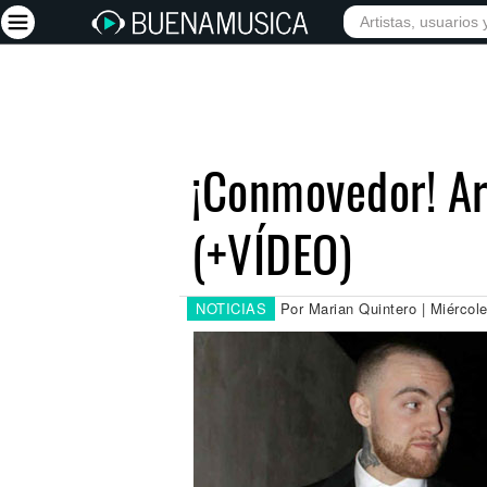
INICIO
ARTISTAS
Iniciar sesión
Registrarse
¡Conmovedor! Ar
Inicio
(+VÍDEO)
Artistas
Red Social
Música
NOTICIAS
Por Marian Quintero | Miércol
Vídeos
Discografías
Letras
Conciertos