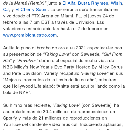
de la Mamá (Remix)”
junto a
El Alfa
,
Busta Rhymes
,
Wisin
,
CJ
, y
El Cherry Scom
. La ceremonia será transmitida en
vivo desde el FTX Arena en Miami, FL, el jueves 24 de
febrero a las 7 pm EST a través de Univision. Las
votaciones estarán abiertas hasta el 7 de febrero en:
www.premiolonuestro.com
.
Anitta le puso el broche de oro a un 2021 espectacular con
su presentación de
“Faking Love”
con Saweetie,
“Girl From
Rio”
y
“Envolver”
durante el especial de noche vieja de
NBC Miley's New Year's Eve Party Hosted By Miley Cyrus
and Pete Davidson. Variety recapituló
“Faking Love”
en sus
“Mejores momentos de la fiesta de fin de año”, mientras
que Hollywood Life alabó: “Anitta está aquí brillando como la
bola de NYE”.
Su himno más reciente,
“Faking Love”
[con Saweetie], ha
acumulado más de 30.4 millones de reproducciones en
Spotify y más de 21 millones de reproducciones en
YouTube del candente vídeo musical. Induciendo aplausos,