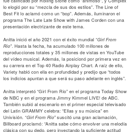
fue calificado por Rolling Stone como “animoso”, y Complex
lo elogió por su “mezcla de sus dos estilos”. The Line of
Best Fit lo aclamó como un “bop”. Además, iluminaron el
programa The Late Late Show with James Corden con una
presentación electrizante de este tema.
Anitta inició el año 2021 con el éxito mundial
“Girl From
Rio”
. Hasta la fecha, ha acumulado 100 millones de
reproducciones totales y 35 millones de vistas en YouTube
del vídeo musical. Además, la posicionó por primera vez en
su carrera en el Top 40 Radio Airplay Chart. A raíz de ello,
Variety habló con ella en profundidad y predijo que “todos
los indicios apuntan a que será su paso adelante en inglés”.
Anitta interpretó “Girl From Rio” en el programa Today Show
de NBC y en el programa Jimmy Kimmel LIVE! de ABC.
También subió al escenario en el primer especial televisado
del Latin GRAMMY celebra: “Ellas y su música” en
Univisión.
“Girl From Rio”
suscitó una gran aclamación,
Billboard proclamó: “Anitta sabe cómo envolver una melodía
clásica con su dedo, pero inyectando la suficiente actitud