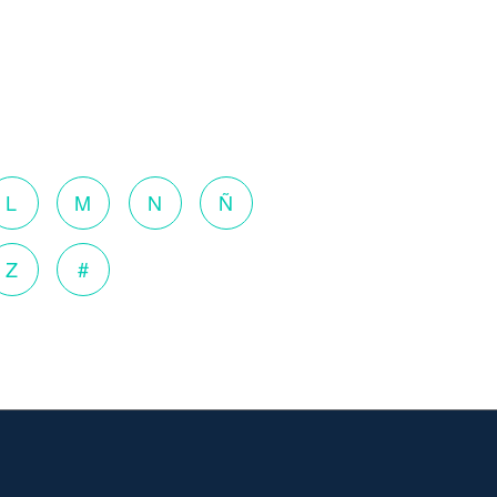
L
M
N
Ñ
Z
#