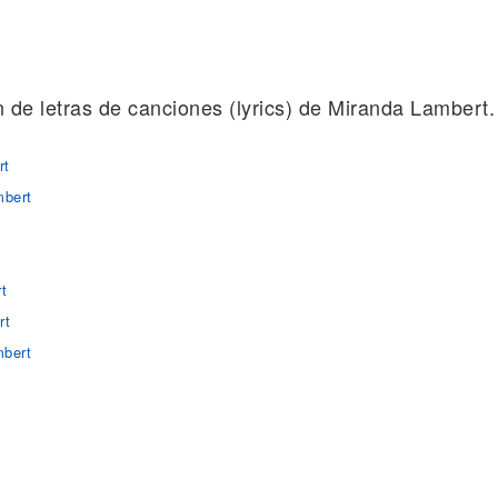
ón de letras de canciones (lyrics) de Miranda Lambert.
rt
mbert
t
rt
mbert