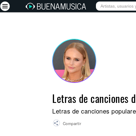
INICIO
ARTISTAS
Iniciar sesión
Registrarse
Inicio
Artistas
Red Social
Música
Letras de canciones 
Vídeos
Discografías
Letras de canciones popular
Letras
Compartir
Conciertos