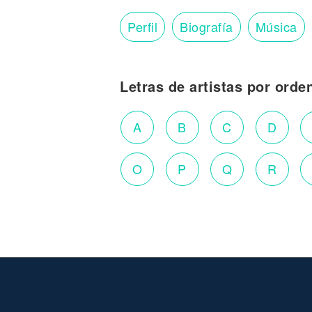
Perfil
Biografía
Música
Letras de artistas por orde
A
B
C
D
O
P
Q
R