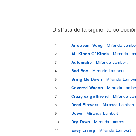
Noticias
Disfruta de la siguiente colecci
1
Airstream Song
- Miranda Lambe
2
All Kinds Of Kinds
- Miranda La
3
Automatic
- Miranda Lambert
4
Bad Boy
- Miranda Lambert
5
Bring Me Down
- Miranda Lamber
6
Covered Wagon
- Miranda Lambe
7
Crazy ex girlfriend
- Miranda La
8
Dead Flowers
- Miranda Lambert
9
Down
- Miranda Lambert
10
Dry Town
- Miranda Lambert
11
Easy Living
- Miranda Lambert