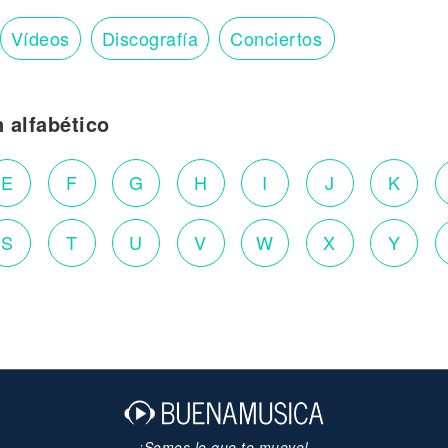
Vídeos
Discografía
Conciertos
n alfabético
E
F
G
H
I
J
K
S
T
U
V
W
X
Y
¡Somos lo que te mueve!