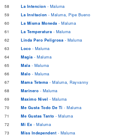
58
La Intencion
- Maluma
59
La Invitacion
- Maluma, Pipe Bueno
60
La Misma Moneda
- Maluma
61
La Temperatura
- Maluma
62
Linda Pero Peligrosa
- Maluma
63
Loco
- Maluma
64
Magia
- Maluma
65
Mala
- Maluma
66
Malo
- Maluma
67
Mama Tetema
- Maluma, Rayvanny
68
Marinero
- Maluma
69
Maximo Nivel
- Maluma
70
Me Gusta Todo De Ti
- Maluma
71
Me Gustas Tanto
- Maluma
72
Mi Ex
- Maluma
73
Miss Independent
- Maluma