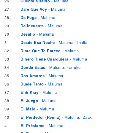
26
Cuenta a saldo
- Maluma
27
Dale Que Voy
- Maluma
28
De Fuga
- Maluma
29
Delincuente
- Maluma
30
Desafío
- Maluma
31
Desde Esa Noche
- Maluma, Thalia
32
Dime Que Te Parece
- Maluma
33
Dinero Tiene Cualquiera
- Maluma
34
Donde Estas
- Maluma, Farruko
35
Dos Amores
- Maluma
36
Duele Tanto
- Maluma
37
Ehh Kiay
- Maluma
38
El Juego
- Maluma
39
El Malo
- Maluma
40
El Perdedor (Remix)
- Maluma, iZaak
41
El Préstamo
- Maluma