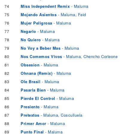
74
Miss Independent Remix
- Maluma
75
Mojando Asientos
- Maluma, Feid
76
Mujer Peligrosa
- Maluma
77
Negarlo
- Maluma
78
No Quiero
- Maluma
79
No Voy a Beber Mas
- Maluma
80
Nos Comemos Vivos
- Maluma, Chencho Corleone
81
Obsesion
- Maluma
82
Ohnana (Remix)
- Maluma
83
Ole Brasil
- Maluma
84
Pasarla Bien
- Maluma
85
Pierde El Control
- Maluma
86
Presiento
- Maluma
87
Pretextos
- Maluma, Cosculluela
88
Primer Amor
- Maluma
89
Punto Final
- Maluma