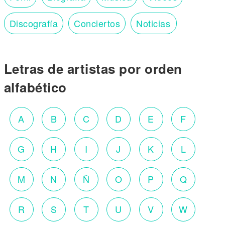
Discografía
Conciertos
Noticias
Letras de artistas por orden
alfabético
A
B
C
D
E
F
G
H
I
J
K
L
M
N
Ñ
O
P
Q
R
S
T
U
V
W