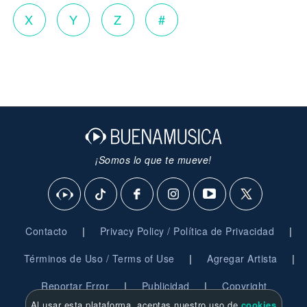
X
Y
Z
#
¡Somos lo que te mueve!
|
|
Contacto
Privacy Policy / Política de Privacidad
|
|
Términos de Uso / Terms of Use
Agregar Artista
|
|
Reportar Error
Publicidad
Copyright
Al usar esta plataforma, aceptas nuestro uso de
cookies