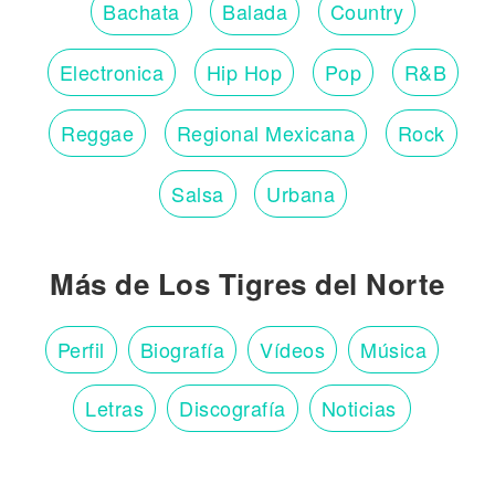
Bachata
Balada
Country
Electronica
Hip Hop
Pop
R&B
Reggae
Regional Mexicana
Rock
Salsa
Urbana
Más de Los Tigres del Norte
Perfil
Biografía
Vídeos
Música
Letras
Discografía
Noticias