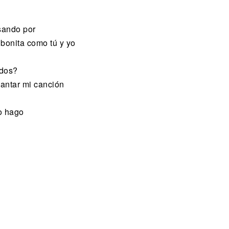
asando por
bonita como tú y yo
ados?
cantar mi canción
o hago
i
i