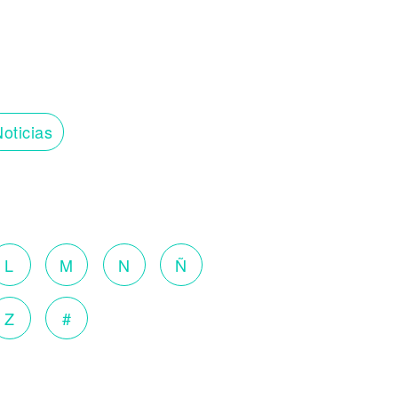
oticias
L
M
N
Ñ
Z
#