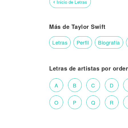
‹
Inicio de Letras
Más de Taylor Swift
Letras
Perfil
Biografía
Letras de artistas por orde
A
B
C
D
O
P
Q
R