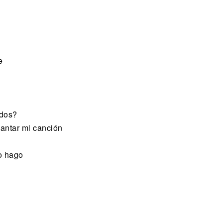
e
ados?
cantar mi canción
o hago
i