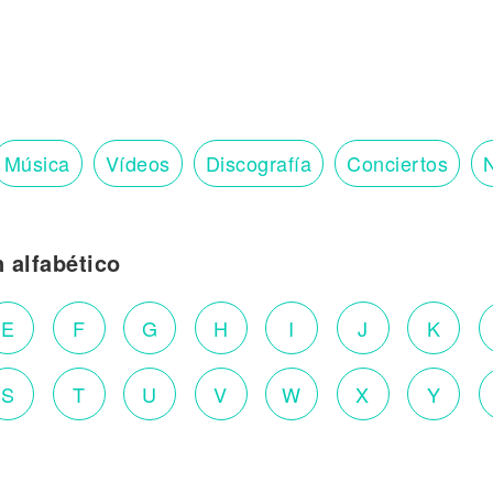
Música
Vídeos
Discografía
Conciertos
N
n alfabético
E
F
G
H
I
J
K
S
T
U
V
W
X
Y