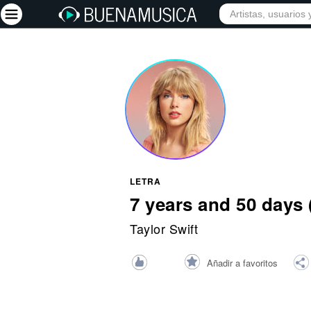
INICIO
ARTISTAS
Iniciar sesión
Registrarse
Inicio
Artistas
Red Social
LETRA
Música
7 years and 50 days 
Vídeos
Taylor Swift
Discografías
Añadir a favoritos
Letras
Conciertos