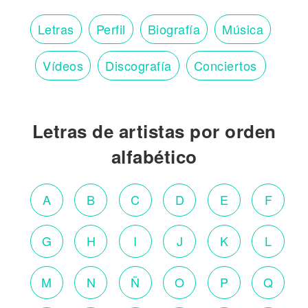
Letras
Perfil
Biografía
Música
Vídeos
Discografía
Conciertos
Letras de artistas por orden
alfabético
A
B
C
D
E
F
G
H
I
J
K
L
M
N
Ñ
O
P
Q