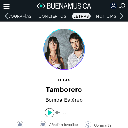
DISCOGRAFÍAS
CONCIERTOS
LETRAS
NOTICIAS
LETRA
Tamborero
Bomba Estéreo
66
Añadir a favoritos
Compartir