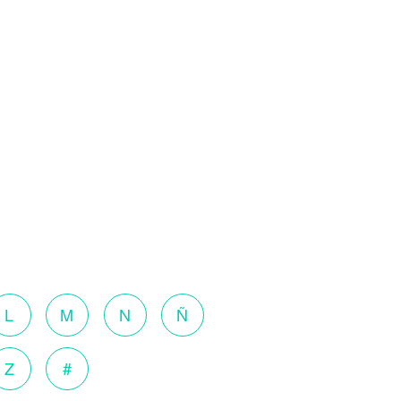
L
M
N
Ñ
Z
#