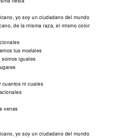
isma fiesta
icano, yo soy un ciudadano del mundo
ano, de la misma raza, el mismo color
acionales
demos tus modales
z somos iguales
lugares
r cuantos ni cuales
acionales
as venas
icano, yo soy un ciudadano del mundo