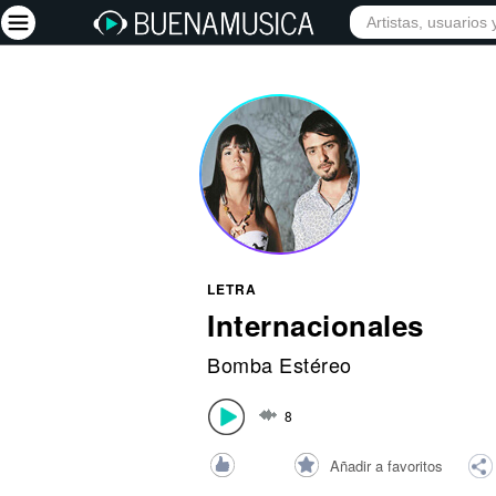
INICIO
ARTISTAS
Iniciar sesión
Registrarse
Inicio
Artistas
Red Social
LETRA
Música
Internacionales
Vídeos
Bomba Estéreo
Discografías
8
Letras
Conciertos
Añadir a favoritos