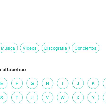
Música
Vídeos
Discografía
Conciertos
n alfabético
E
F
G
H
I
J
K
S
T
U
V
W
X
Y