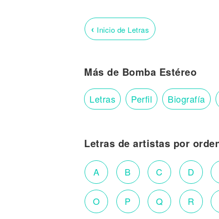
‹
Inicio de Letras
Más de Bomba Estéreo
Letras
Perfil
Biografía
Letras de artistas por orde
A
B
C
D
O
P
Q
R