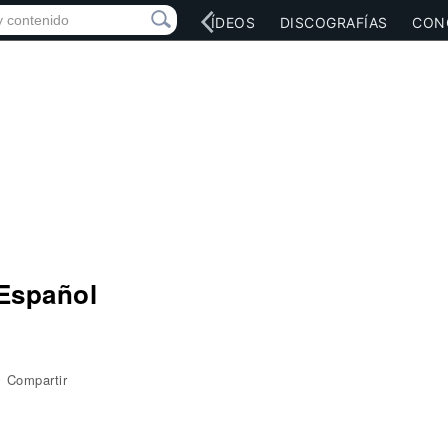
RED SOCIAL
MÚSICA
VÍDEOS
DISCOGRAFÍAS
CON
 Español
Compartir