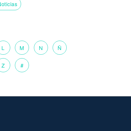
oticias
L
M
N
Ñ
Z
#