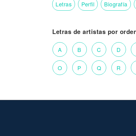
Letras
Perfil
Biografía
Letras de artistas por orde
A
B
C
D
O
P
Q
R