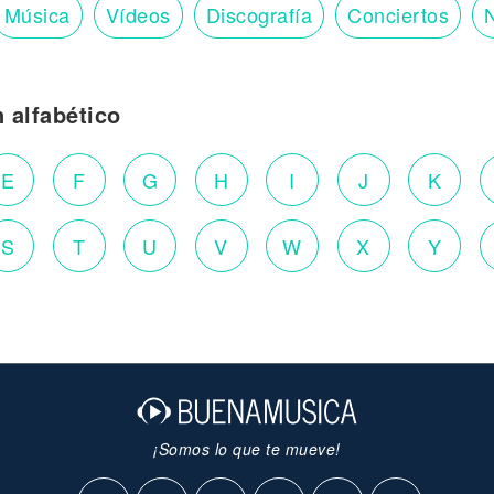
Música
Vídeos
Discografía
Conciertos
N
n alfabético
E
F
G
H
I
J
K
S
T
U
V
W
X
Y
¡Somos lo que te mueve!