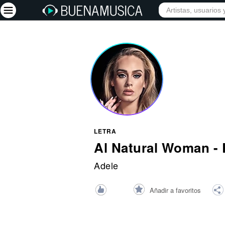
INICIO
ARTISTAS
Iniciar sesión
Registrarse
Inicio
Artistas
Red Social
LETRA
Música
Al Natural Woman -
Vídeos
Adele
Discografías
Añadir a favoritos
Letras
Conciertos