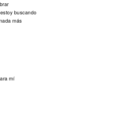
brar
 estoy buscando
o nada más
para mí