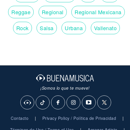
Reggae
Regional
Regional Mexicana
Rock
Salsa
Urbana
Vallenato
¡Somos lo que te mueve!
|
|
Contacto
Privacy Policy / Política de Privacidad
|
|
Términos de Uso / Terms of Use
Agregar Artista