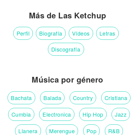
Más de Las Ketchup
Perfil
Biografía
Vídeos
Letras
Discografía
Música por género
Bachata
Balada
Country
Cristiana
Cumbia
Electronica
Hip Hop
Jazz
Llanera
Merengue
Pop
R&B