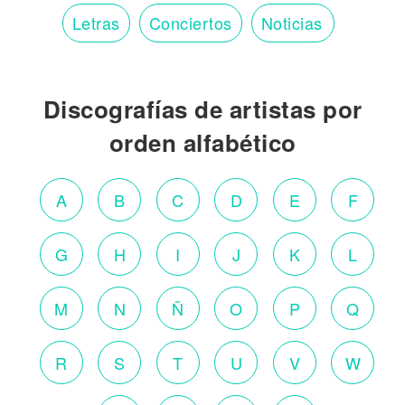
Letras
Conciertos
Noticias
Discografías de artistas por
orden alfabético
A
B
C
D
E
F
G
H
I
J
K
L
M
N
Ñ
O
P
Q
R
S
T
U
V
W