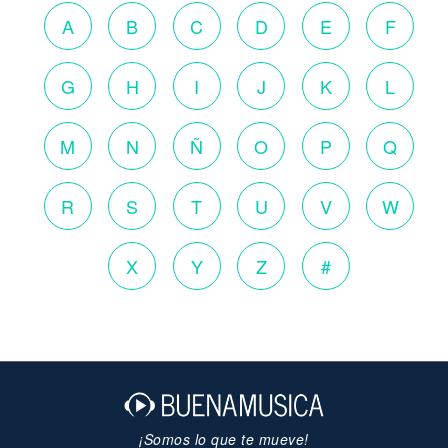
A
B
C
D
E
F
G
H
I
J
K
L
M
N
Ñ
O
P
Q
R
S
T
U
V
W
X
Y
Z
#
¡Somos lo que te mueve!