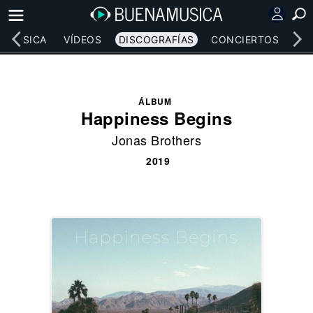
MÚSICA
VÍDEOS
DISCOGRAFÍAS
CONCIERTOS
LE
ÁLBUM
Happiness Begins
Jonas Brothers
2019