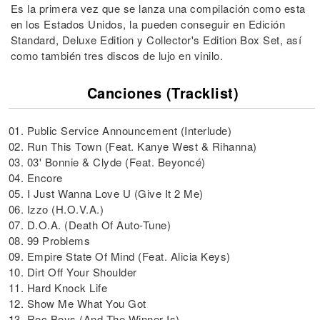
Es la primera vez que se lanza una compilación como esta
en los Estados Unidos, la pueden conseguir en Edición
Standard, Deluxe Edition y Collector's Edition Box Set, así
como también tres discos de lujo en vinilo.
Canciones (Tracklist)
01. Public Service Announcement (Interlude)
02. Run This Town (Feat. Kanye West & Rihanna)
03. 03' Bonnie & Clyde (Feat. Beyoncé)
04. Encore
05. I Just Wanna Love U (Give It 2 Me)
06. Izzo (H.O.V.A.)
07. D.O.A. (Death Of Auto-Tune)
08. 99 Problems
09. Empire State Of Mind (Feat. Alicia Keys)
10. Dirt Off Your Shoulder
11. Hard Knock Life
12. Show Me What You Got
13. Roc Boys (And The Winner Is)...