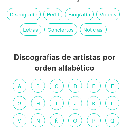
Discografía
Perfil
Biografía
Vídeos
Letras
Conciertos
Noticias
Discografías de artistas por
orden alfabético
A
B
C
D
E
F
G
H
I
J
K
L
M
N
Ñ
O
P
Q