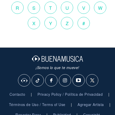
R
S
T
U
V
W
X
Y
Z
#
¡Somos lo que te mueve!
|
|
Contacto
Privacy Policy / Política de Privacidad
|
|
Términos de Uso / Terms of Use
Agregar Artista
|
|
Reportar Error
Publicidad
Copyright