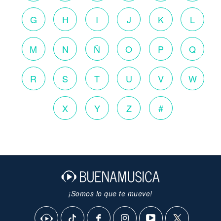
G
H
I
J
K
L
M
N
Ñ
O
P
Q
R
S
T
U
V
W
X
Y
Z
#
¡Somos lo que te mueve!