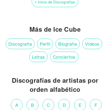
‹
Inicio de Discografías
Más de Ice Cube
Discografía
Perfil
Biografía
Vídeos
Letras
Conciertos
Discografías de artistas por
orden alfabético
A
B
C
D
E
F