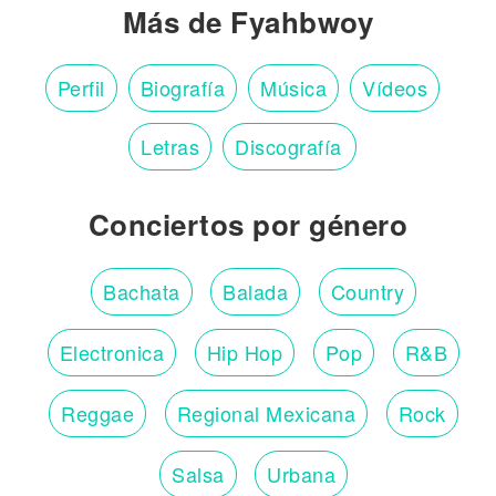
Más de Fyahbwoy
Perfil
Biografía
Música
Vídeos
Letras
Discografía
Conciertos por género
Bachata
Balada
Country
Electronica
Hip Hop
Pop
R&B
Reggae
Regional Mexicana
Rock
Salsa
Urbana