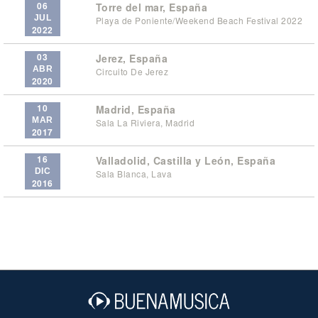
06
Torre del mar, España
JUL
Playa de Poniente/Weekend Beach Festival 2022
2022
03
Jerez, España
ABR
Circuito De Jerez
2020
10
Madrid, España
MAR
Sala La Riviera, Madrid
2017
16
Valladolid, Castilla y León, España
DIC
Sala Blanca, Lava
2016