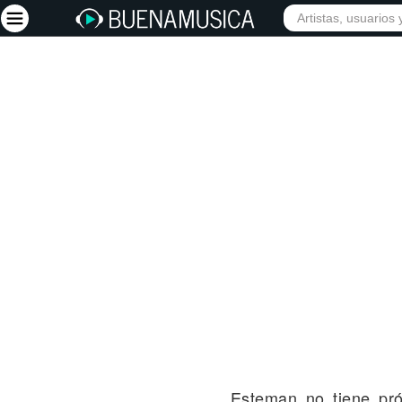
INICIO
ARTISTAS
Iniciar sesión
Registrarse
Inicio
Artistas
Red Social
Música
Vídeos
Discografías
Letras
Conciertos
Esteman no tiene pr