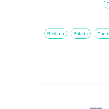
P
Bachata
Balada
Count