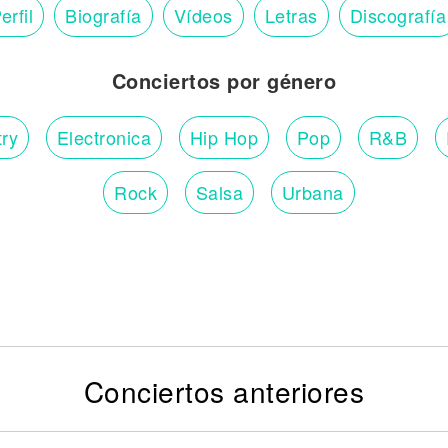
erfil
Biografía
Vídeos
Letras
Discografía
Conciertos por género
ry
Electronica
Hip Hop
Pop
R&B
Rock
Salsa
Urbana
Conciertos anteriores