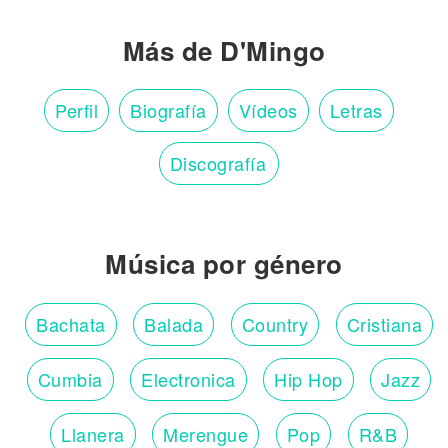
Más de D'Mingo
Perfil
Biografía
Vídeos
Letras
Discografía
Música por género
Bachata
Balada
Country
Cristiana
Cumbia
Electronica
Hip Hop
Jazz
Llanera
Merengue
Pop
R&B