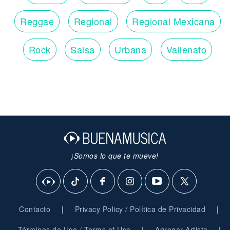
Reggae
Regional
Regional Mexicana
Rock
Salsa
Urbana
Vallenato
¡Somos lo que te mueve!
|
|
Contacto
Privacy Policy / Política de Privacidad
|
|
Términos de Uso / Terms of Use
Agregar Artista