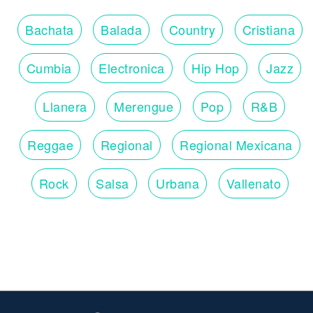
Bachata
Balada
Country
Cristiana
Cumbia
Electronica
Hip Hop
Jazz
Llanera
Merengue
Pop
R&B
Reggae
Regional
Regional Mexicana
Rock
Salsa
Urbana
Vallenato