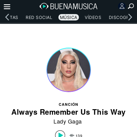
RTISTAS
RED SOCIAL
MÚSICA
VÍDEOS
DISCOGRAFÍ
CANCIÓN
Always Remember Us This Way
Lady Gaga
139