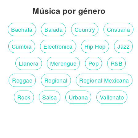
Música por género
Bachata
Balada
Country
Cristiana
Cumbia
Electronica
Hip Hop
Jazz
Llanera
Merengue
Pop
R&B
Reggae
Regional
Regional Mexicana
Rock
Salsa
Urbana
Vallenato