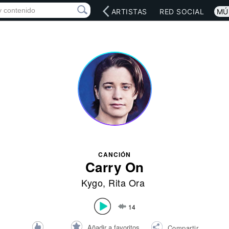
INICIO
ARTISTAS
RED SOCIAL
MÚ
CANCIÓN
Carry On
Kygo
,
Rita Ora
14
Añadir a favoritos
Compartir