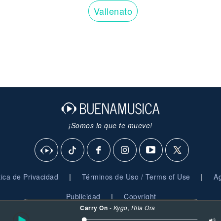
Vallenato
¡Somos lo que te mueve!
|
|
ítica de Privacidad
Términos de Uso / Terms of Use
Ag
|
Publicidad
Copyright
Carry On
-
Kygo, Rita Ora
Al usar esta plataforma, aceptas nuestro uso de
cookies
© 2026 BuenaMusica.com - Derechos Reservados