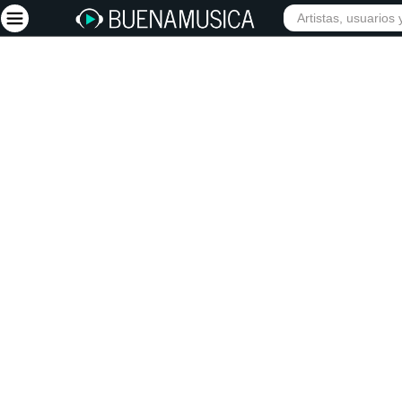
Iniciar sesión
Registrarse
Inicio
Artistas
Red Social
Música
Vídeos
Discografías
Letras
Conciertos