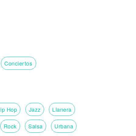
Conciertos
ip Hop
Jazz
Llanera
Rock
Salsa
Urbana