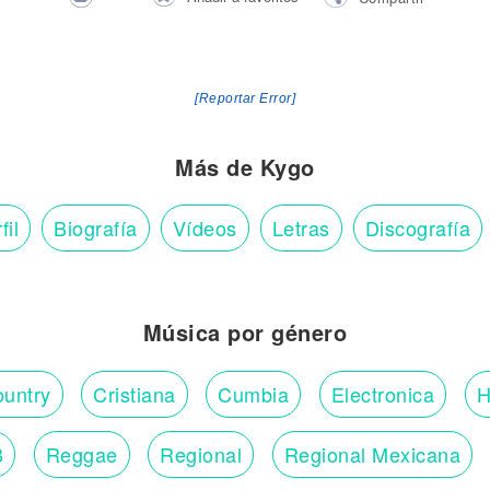
[Reportar Error]
Más de Kygo
fil
Biografía
Vídeos
Letras
Discografía
Música por género
untry
Cristiana
Cumbia
Electronica
H
B
Reggae
Regional
Regional Mexicana