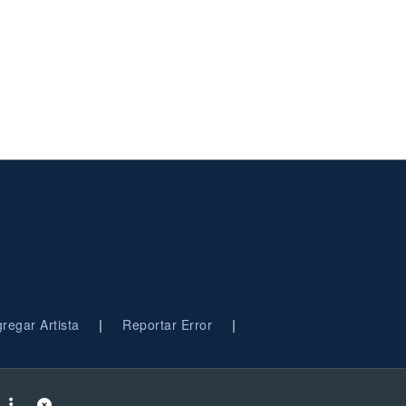
|
|
regar Artista
Reportar Error