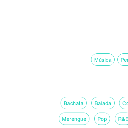
Noticias
Música
Per
Bachata
Balada
Co
Merengue
Pop
R&