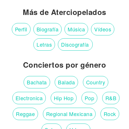
Más de Aterciopelados
Perfil
Biografía
Música
Vídeos
Letras
Discografía
Conciertos por género
Bachata
Balada
Country
Electronica
Hip Hop
Pop
R&B
Reggae
Regional Mexicana
Rock