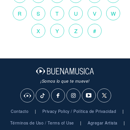
R
S
T
U
V
W
X
Y
Z
#
¡Somos lo que te mueve!
|
|
Contacto
Privacy Policy / Política de Privacidad
|
|
Términos de Uso / Terms of Use
Agregar Artista