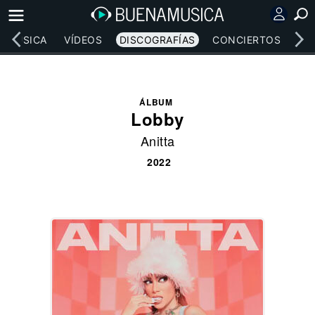
MÚSICA
VÍDEOS
DISCOGRAFÍAS
CONCIERTOS
LE
ÁLBUM
Lobby
Anitta
2022