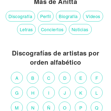
Más de Anitta
Discografía
Perfil
Biografía
Vídeos
Letras
Conciertos
Noticias
Discografías de artistas por
orden alfabético
A
B
C
D
E
F
G
H
I
J
K
L
M
N
Ñ
O
P
Q