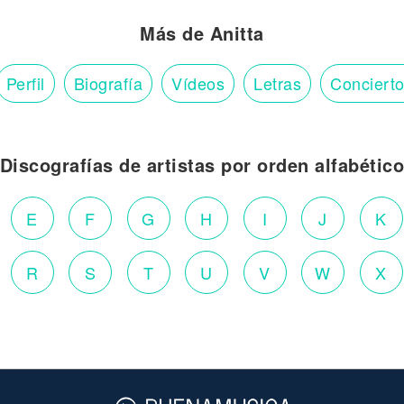
Más de Anitta
Perfil
Biografía
Vídeos
Letras
Conciert
Discografías de artistas por orden alfabétic
E
F
G
H
I
J
K
R
S
T
U
V
W
X