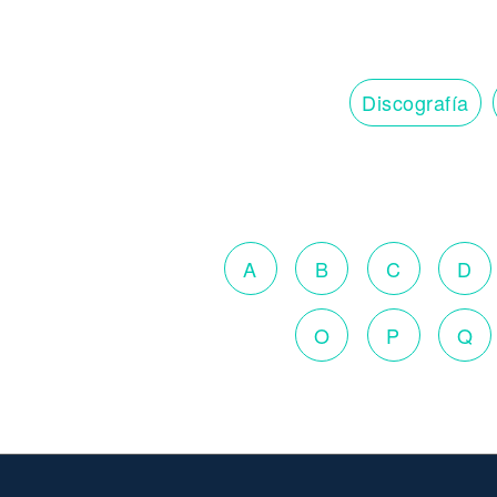
Discografía
A
B
C
D
O
P
Q