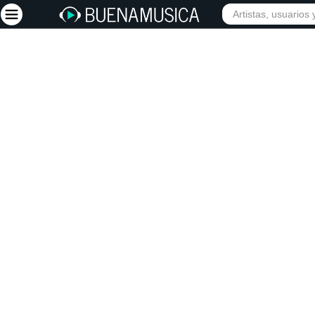
INIC
Iniciar sesión
Registrarse
Inicio
Artistas
Red Social
Música
Vídeos
Discografías
Letras
Conciertos