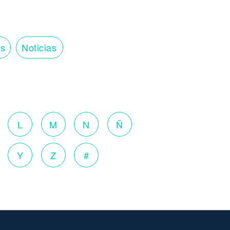
os
Noticias
o
L
M
N
Ñ
Y
Z
#