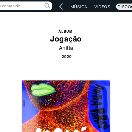
IO
ARTISTAS
RED SOCIAL
MÚSICA
VÍDEOS
DISCO
ÁLBUM
Jogação
Anitta
2020