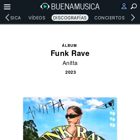
MÚSICA
VÍDEOS
DISCOGRAFÍAS
CONCIERTOS
LE
ÁLBUM
Funk Rave
Anitta
2023