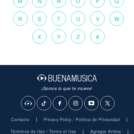
M
N
Ñ
O
P
Q
R
S
T
U
V
W
X
Y
Z
#
¡Somos lo que te mueve!
|
|
Contacto
Privacy Policy / Política de Privacidad
|
|
Términos de Uso / Terms of Use
Agregar Artista