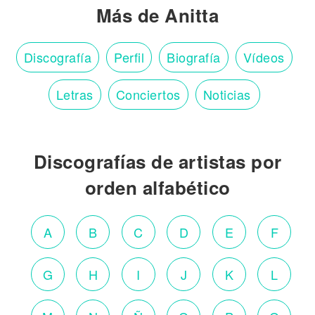
Más de Anitta
Discografía
Perfil
Biografía
Vídeos
Letras
Conciertos
Noticias
Discografías de artistas por
orden alfabético
A
B
C
D
E
F
G
H
I
J
K
L