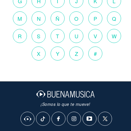
G
H
I
J
K
L
M
N
Ñ
O
P
Q
R
S
T
U
V
W
X
Y
Z
#
¡Somos lo que te mueve!