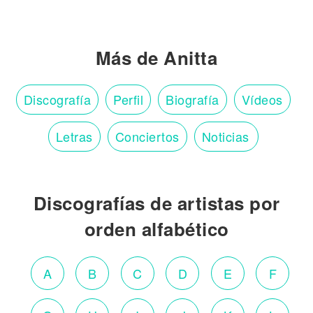
Más de Anitta
Discografía
Perfil
Biografía
Vídeos
Letras
Conciertos
Noticias
Discografías de artistas por
orden alfabético
A
B
C
D
E
F