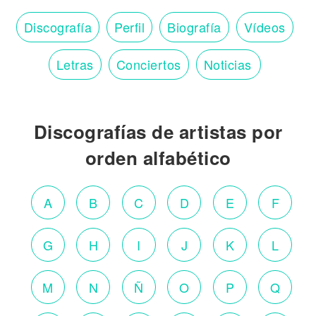
Discografía
Perfil
Biografía
Vídeos
Letras
Conciertos
Noticias
Discografías de artistas por
orden alfabético
A
B
C
D
E
F
G
H
I
J
K
L
M
N
Ñ
O
P
Q