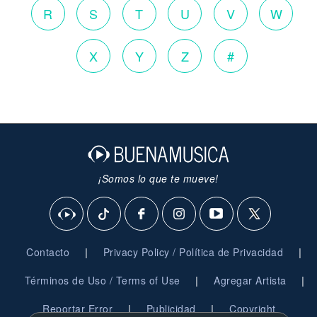
R
S
T
U
V
W
X
Y
Z
#
¡Somos lo que te mueve!
|
|
Contacto
Privacy Policy / Política de Privacidad
|
|
Términos de Uso / Terms of Use
Agregar Artista
|
|
Reportar Error
Publicidad
Copyright