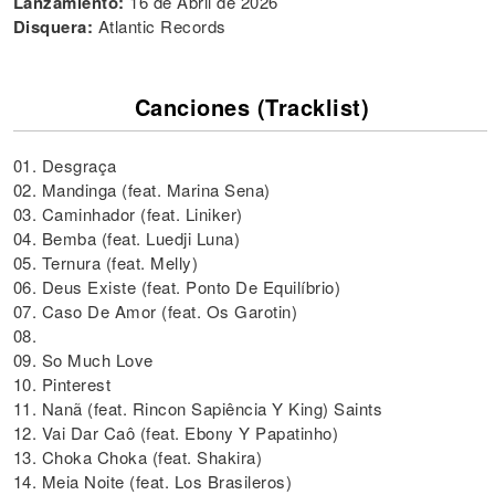
Lanzamiento:
16 de Abril de 2026
Disquera:
Atlantic Records
Canciones (Tracklist)
01. Desgraça
02. Mandinga (feat. Marina Sena)
03. Caminhador (feat. Liniker)
04. Bemba (feat. Luedji Luna)
05. Ternura (feat. Melly)
06. Deus Existe (feat. Ponto De Equilíbrio)
07. Caso De Amor (feat. Os Garotin)
08.
09. So Much Love
10. Pinterest
11. Nanã (feat. Rincon Sapiência Y King) Saints
12. Vai Dar Caô (feat. Ebony Y Papatinho)
13. Choka Choka (feat. Shakira)
14. Meia Noite (feat. Los Brasileros)