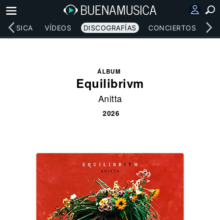
MÚSICA
VÍDEOS
DISCOGRAFÍAS
CONCIERTOS
LE
ÁLBUM
Equilibrivm
Anitta
2026