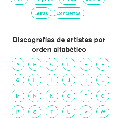
Letras
Conciertos
Discografías de artistas por
orden alfabético
A
B
C
D
E
F
G
H
I
J
K
L
M
N
Ñ
O
P
Q
R
S
T
U
V
W